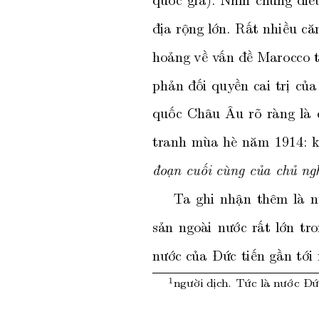
địa
rộng
lớn.
Rất
nhiều
că
hoảng
về
v
ấn
đề
Maro
cco
phản
đối
quyền
cai
trị
của
quố
c
Châu
Âu
rõ
ràng
là
tranh
mùa
hè
năm
1914:
đo
ạn
cuối
cùng
của
chủ
ng
T
a
ghi
nhận
thêm
là
n
sản
ngoài
nướ
c
rất
lớn
tr
nướ
c
của
Đức
tiến
gần
tới
người
dịch.
Tức
là
nướ
c
Đứ
1