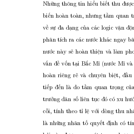
Những
thông
tin
hiểu
biết
th
u
được
biến
hoàn
toàn,
nhưng
tầm
quan
t
v
ề
sự
đa
dạng
của
các
logic
v
ận
độ
phân
tíc
h
ra
các
nước
khác
ngay
b
nướ
c
nà
y
sẽ
hoàn
thiện
v
à
làm
ph
v
ấn
đề
vốn
tại
Bắc
Mĩ
(nướ
c
Mĩ
v
à
hoàn
riêng
rẽ
v
à
ch
uyên
biệt,
đầu
tiếp
đến
là
do
tầm
quan
trọng
củ
trưởng
dân
số
liên
tục
đó
có
xu
hư
cỗi,
tính
theo
tỉ
lệ
với
dòng
thu
nh
là
những
nhân
tố
quyết
định
có
tí