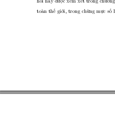
hỏi
này
đượ
c
xem
xét
trong
c
hương
toàn
thế
giới,
trong
chừng
mực
số