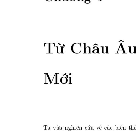
Từ
Châu
Â
Mới
T
a
vừa
nghiên
cứu
v
ề
các
biến
th