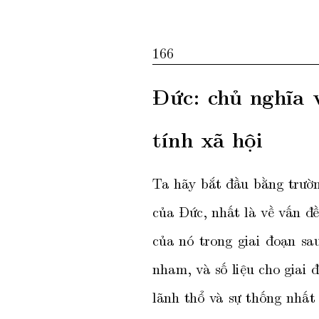
166
Đức:
c
h
ủ
nghĩa
tính
xã
hội
T
a
hã
y
bắt
đầu
bằng
trườ
của
Đức,
nhất
là
về
v
ấn
đ
của
nó
trong
giai
đoạn
sa
nham,
v
à
số
liệu
cho
giai
đ
lãnh
thổ
v
à
sự
thống
nhất