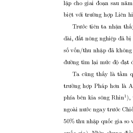
lập
c
ho
giai
đoạn
sau
năm
biệt
v
ới
trường
hợp
Liên
h
T
rướ
c
tiên
ta
nhận
thấ
dài,
đất
nông
nghiệp
đã
bị
số
vốn/th
u
nhập
đã
không
đường
tìm
lại
mức
độ
đạt
T
a
cũng
thấ
y
là
tầm
trường
hợp
Pháp
hơn
là
A
phía
b
ên
kia
sông
Rhin
),
1
ngoài
nướ
c
ngay
trướ
c
Chi
50%
thu
nhập
quốc
gia
so
quố
c
gia).
Nhìn
ch
ung
điề