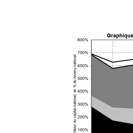
Graphique 
800%
700%
, en % du revenu national
600%
500%
400%
Valeur du capital national
300%
200%
100%